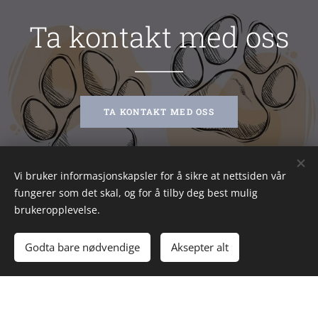
å finne kontaktinformasjon til de
rasevelger.
forskjellige. Husk at det er viktig å finne en
Ta kontakt med oss
oppdretter du har god kjemi med.
Rasevelger
TA KONTAKT MED OSS
Vi bruker informasjonskapsler for å sikre at nettsiden vår
fungerer som det skal, og for å tilby deg best mulig
brukeropplevelse.
Bilder levert av
Pexels
Godta bare nødvendige
Aksepter alt
Drevet av
Webnode
Informasjonskapsler
Lag din egen hjemmeside gratis!